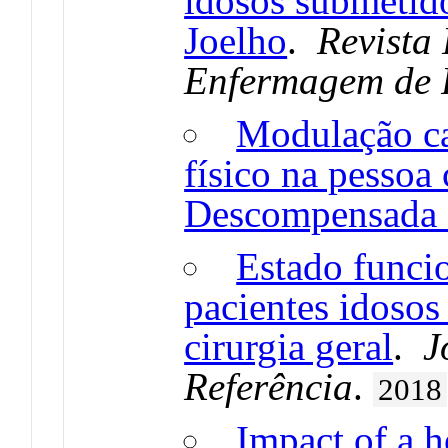
idosos submetido
Joelho
.
Revista
Enfermagem de 
Modulação ca
físico na pessoa
Descompensada -
Estado funcio
pacientes idosos
cirurgia geral
.
J
Referência
.
2018
Impact of a 