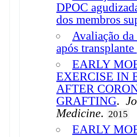
DPOC agudizada 
dos membros sup
Avaliação da 
após transplant
EARLY MOB
EXERCISE IN 
AFTER CORON
GRAFTING
.
Jo
Medicine
.
2015
EARLY MOB