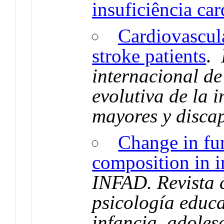
insuficiência c
Cardiovascula
stroke patients
.
internacional de
evolutiva de la 
mayores y disca
Change in fu
composition in in
INFAD. Revista c
psicología educa
infancia, adoles