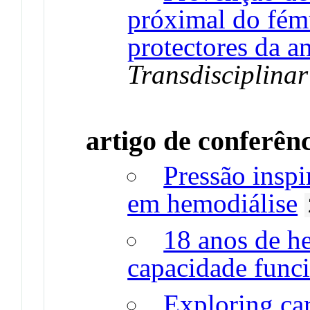
próximal do fému
protectores da a
Transdisciplina
artigo de conferên
Pressão insp
em hemodiálise
18 anos de h
capacidade func
Exploring car