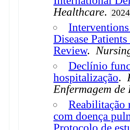
International D
Healthcare
.
202
Interventions
Disease Patients
Review
.
Nursin
Declínio func
hospitalização
.
Enfermagem de 
Reabilitação 
com doença pulm
Protocolo de es