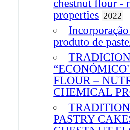
chestnut flour - 
properties
2022
Incorporação 
produto de past
TRADICIO
“ECONÓMICO"
FLOUR – NUT
CHEMICAL PR
TRADITIO
PASTRY CAKE