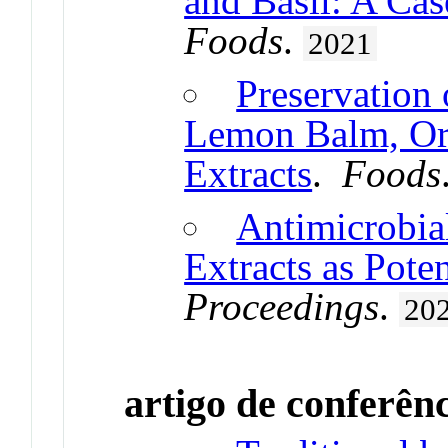
and Basil: A Cas
Foods
.
2021
Preservation
Lemon Balm, Or
Extracts
.
Foods
Antimicrobia
Extracts as Pote
Proceedings
.
20
artigo de conferên