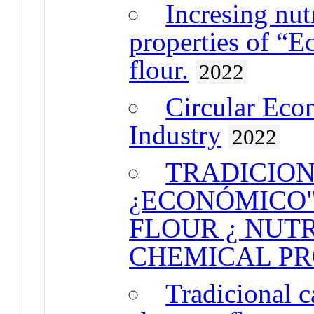
Incresing nut
properties of “E
flour.
2022
Circular Eco
Industry
2022
TRADICIO
¿ECONÓMICO"
FLOUR ¿ NUT
CHEMICAL PR
Tradicional 