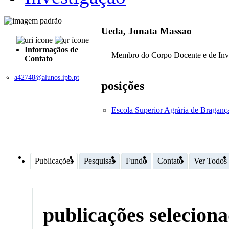
Ueda, Jonata Massao
Informaçãos de
Membro do Corpo Docente e de Inv
Contato
a42748@alunos.ipb.pt
posições
Escola Superior Agrária de Bragan
Publicações
Pesquisas
Fundo
Contato
Ver Todos
publicações selecion