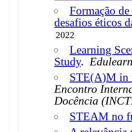
Formação de 
desafios éticos 
2022
Learning Sce
Study
.
Edulearn
STE(A)M in t
Encontro Intern
Docência (INCTE
STEAM no fu
A relevância 