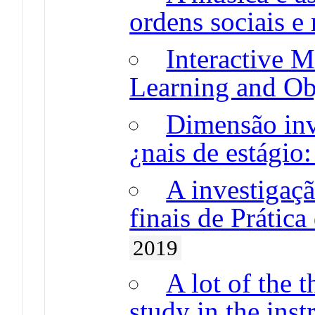
ordens sociais e
Interactive M
Learning and Ob
Dimensão inve
¿nais de estágio
A investigaçã
finais de Prátic
2019
A lot of the t
study in the ins