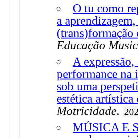
O tu como re
a aprendizagem,
(trans)formação 
Educação Music
A expressão, 
performance na i
sob uma perspeti
estética artísti
Motricidade
.
20
MÚSICA E S