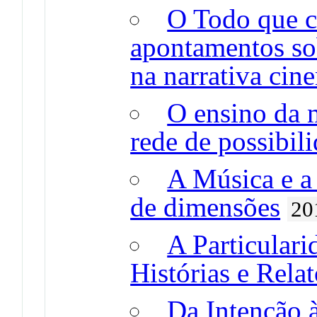
O Todo que c
apontamentos so
na narrativa cin
O ensino da 
rede de possibil
A Música e a 
de dimensões
20
A Particular
Histórias e Rela
Da Intenção 