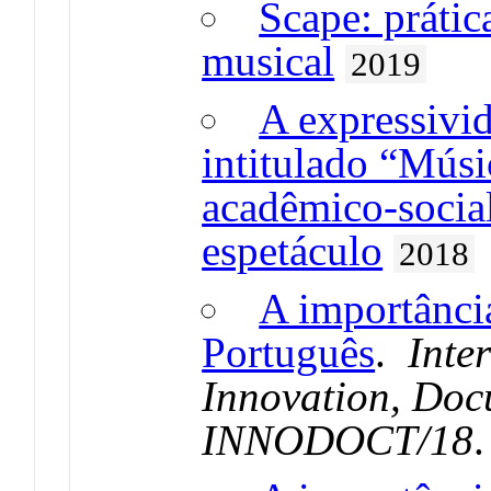
Scape: prátic
musical
2019
A expressivi
intitulado “Músi
acadêmico-social
espetáculo
2018
A importânci
Português
.
Inte
Innovation, Doc
INNODOCT/18