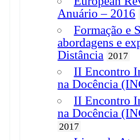
European Revi
Anuário – 2016
Formação e S
abordagens e exp
Distância
2017
II Encontro 
na Docência (INC
II Encontro 
na Docência (IN
2017