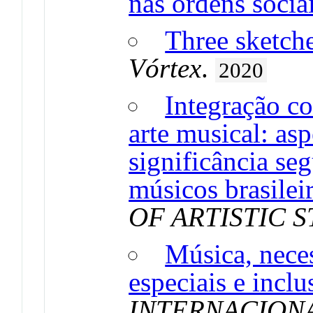
nas ordens socia
Three sketche
Vórtex
.
2020
Integração c
arte musical: as
significância se
músicos brasilei
OF ARTISTIC 
Música, nece
especiais e inclu
INTERNACION