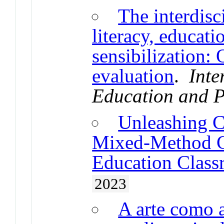
The interdisc
literacy, educati
sensibilization: 
evaluation
.
Inte
Education and P
Unleashing C
Mixed-Method C
Education Clas
2023
A arte como 