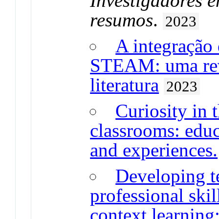
Investigadores 
resumos
.
2023
A integração
STEAM: uma revi
literatura
2023
Curiosity in 
classrooms: educa
and experiences.
Developing t
professional skil
context learning