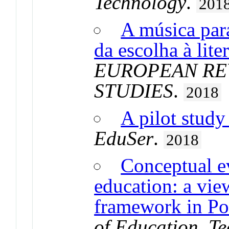
Technology
.
201
A música para
da escolha à lite
EUROPEAN REV
STUDIES
.
2018
A pilot study 
EduSer
.
2018
Conceptual ev
education: a vie
framework in Po
of Education, T