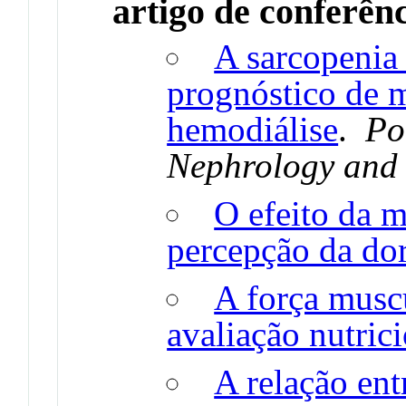
artigo de conferên
A sarcopenia
prognóstico de 
hemodiálise
.
Po
Nephrology and
O efeito da m
percepção da do
A força musc
avaliação nutric
A relação ent