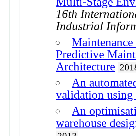
Multi-Stage Env
16th Internatio
Industrial Infor
Maintenance 4
Predictive Main
Architecture
201
An automated
validation using
An optimisat
warehouse desig
2013