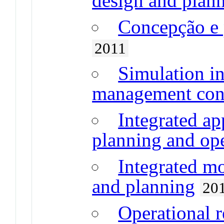
design and plan
Concepção e 
2011
Simulation i
management cont
Integrated a
planning and op
Integrated m
and planning
20
Operational r