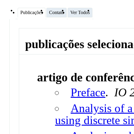
Publicações
Contato
Ver Todos
publicações selecion
artigo de conferên
Preface
.
IO 
Analysis of 
using discrete s