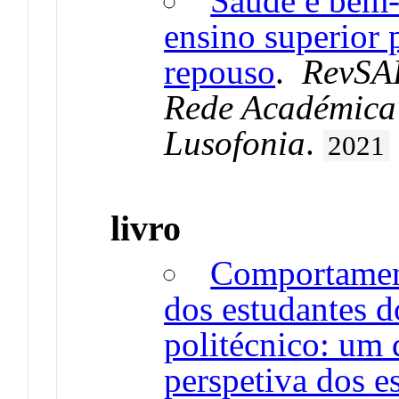
Saúde e bem-
ensino superior 
repouso
.
RevSAL
Rede Académica 
Lusofonia
.
2021
livro
Comportament
dos estudantes d
politécnico: um 
perspetiva dos e