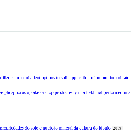
ertilizers are equivalent options to split application of ammonium nitrat
e phosphorus uptake or crop productivity in a field trial performed in a
 propriedades do solo e nutrição mineral da cultura do lúpulo
2019