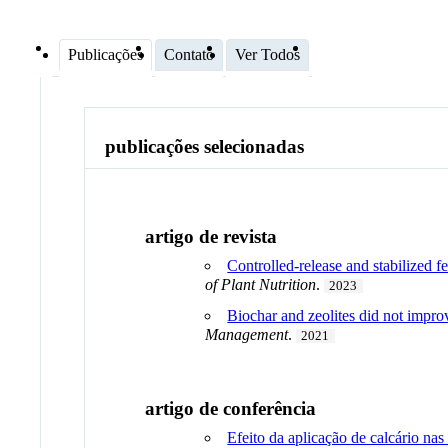
Publicações
Contato
Ver Todos
publicações selecionadas
artigo de revista
Controlled-release and stabilized f
of Plant Nutrition
.
2023
Biochar and zeolites did not improv
Management
.
2021
artigo de conferência
Efeito da aplicação de calcário nas