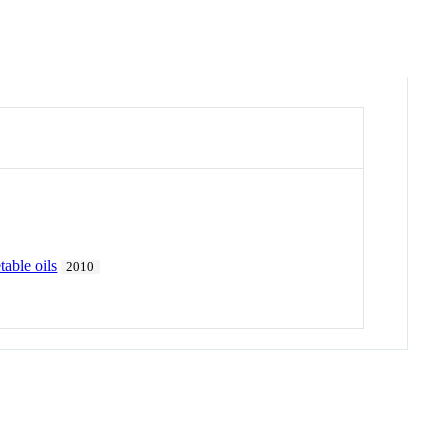
able oils
2010