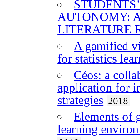
STUDENTS’
AUTONOMY: A
LITERATURE 
A gamified v
for statistics lea
Céos: a coll
application for 
strategies
2018
Elements of g
learning environ