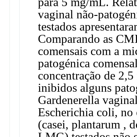
para 5 mg/mL. Relat
vaginal não-patogéni
testados apresenta
Comparando as CMIs
comensais com a mic
patogénica comensal
concentração de 2,5
inibidos alguns pat
Gardenerella vaginal
Escherichia coli, no
(casei, plantarum , d
LMG) testados não s