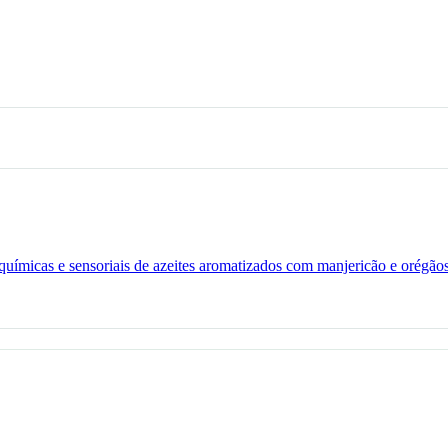
o-químicas e sensoriais de azeites aromatizados com manjericão e orégão