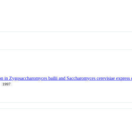
on in Zygosaccharomyces bailii and Saccharomyces cerevisiae express dif
.
1997