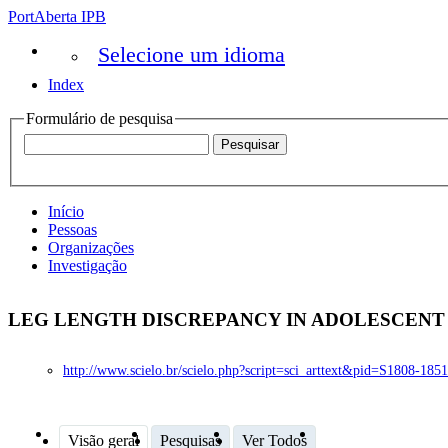
PortAberta IPB
Selecione um idioma
Index
Formulário de pesquisa
Início
Pessoas
Organizações
Investigação
LEG LENGTH DISCREPANCY IN ADOLESCENT 
http://www.scielo.br/scielo.php?script=sci_arttext&pid=S1808-18
Visão geral
Pesquisas
Ver Todos