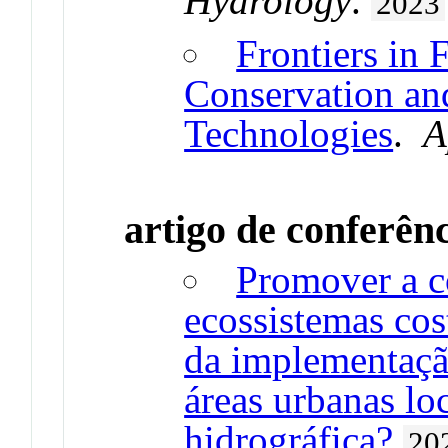
Hydrology
.
2023
Frontiers in 
Conservation an
Technologies
.
A
artigo de conferên
Promover a c
ecossistemas cos
da implementaçã
áreas urbanas lo
hidrográfica?
20