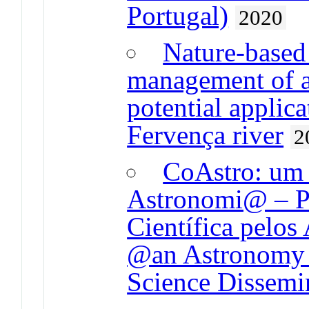
Portugal)
2020
Nature-based 
management of a
potential applica
Fervença river
2
CoAstro: um
Astronomi@ – Pr
Científica pelo
@an Astronomy 
Science Dissemin