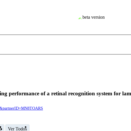
hing performance of a retinal recognition system for la
4938&partnerID=MN8TOARS
o
Ver Todos