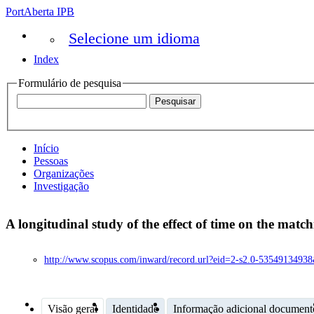
PortAberta IPB
Selecione um idioma
Index
Formulário de pesquisa
Início
Pessoas
Organizações
Investigação
A longitudinal study of the effect of time on the matc
http://www.scopus.com/inward/record.url?eid=2-s2.0-5354913
Visão geral
Identidade
Informação adicional document