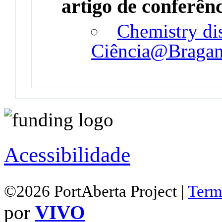
artigo de conferên
Chemistry di
Ciência@Braganç
Acessibilidade
©2026 PortAberta Project |
Term
por
VIVO