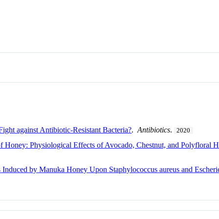
ight against Antibiotic-Resistant Bacteria?
.
Antibiotics
.
2020
f Honey: Physiological Effects of Avocado, Chestnut, and Polyfloral
cts Induced by Manuka Honey Upon Staphylococcus aureus and Escheric