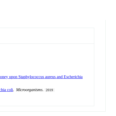
 Honey upon Staphylococcus aureus and Escherichia
hia coli
.
Microorganisms
.
2019