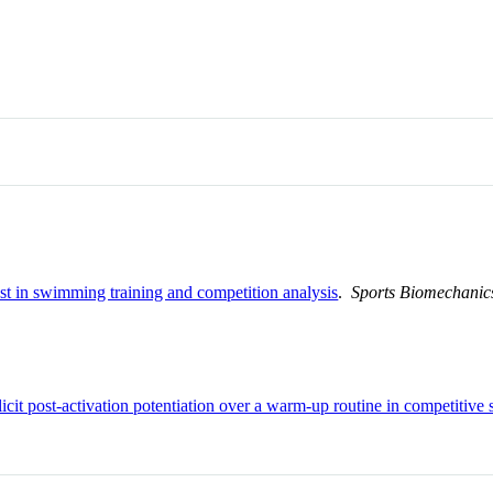
st in swimming training and competition analysis
.
Sports Biomechanic
icit post-activation potentiation over a warm-up routine in competitiv