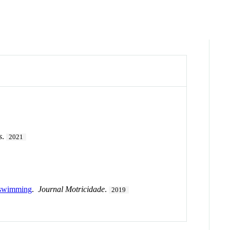
s
.
2021
e swimming
.
Journal Motricidade
.
2019