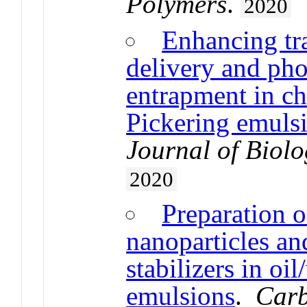
Polymers
.
2020
Enhancing tra
delivery and pho
entrapment in c
Pickering emuls
Journal of Biol
2020
Preparation 
nanoparticles an
stabilizers in oi
emulsions
.
Carb