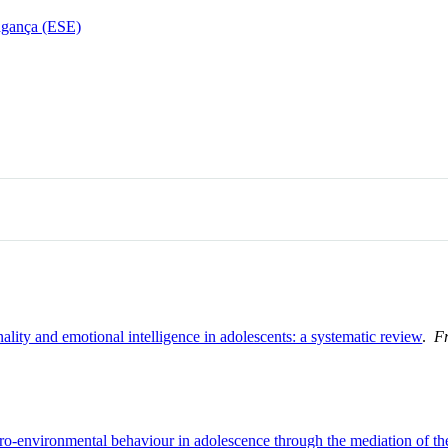
agança (ESE)
lity and emotional intelligence in adolescents: a systematic review
.
Fr
n pro-environmental behaviour in adolescence through the mediation of 