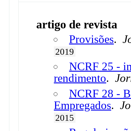
artigo de revista
Provisões
.
J
2019
NCRF 25 - im
rendimento
.
Jor
NCRF 28 - Be
Empregados
.
Jo
2015