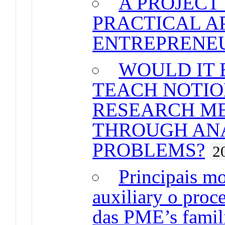
A PROJECT
PRACTICAL A
ENTREPRENE
WOULD IT 
TEACH NOTION
RESEARCH M
THROUGH AN
PROBLEMS?
2
Principais mo
auxiliary o proc
das PME’s famil