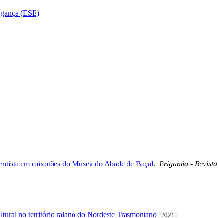
agança (ESE)
ecentista em caixotões do Museu do Abade de Baçal
.
Brigantia - Revist
ltural no território raiano do Nordeste Trasmontano
2021