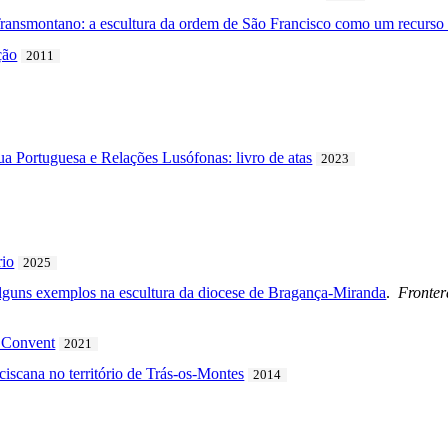
Transmontano: a escultura da ordem de São Francisco como um recurso p
ção
2011
ua Portuguesa e Relações Lusófonas: livro de atas
2023
rio
2025
 alguns exemplos na escultura da diocese de Bragança-Miranda
.
Fronter
 Convent
2021
ciscana no território de Trás-os-Montes
2014