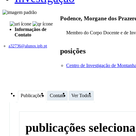
Podence, Morgane dos Prazere
Informaçãos de
Membro do Corpo Docente e de Inv
Contato
a32736@alunos.ipb.pt
posições
Centro de Investigação de Montan
Publicações
Contato
Ver Todos
publicações selecion