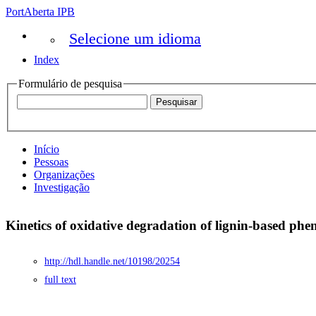
PortAberta IPB
Selecione um idioma
Index
Formulário de pesquisa
Início
Pessoas
Organizações
Investigação
Kinetics of oxidative degradation of lignin-based ph
http://hdl.handle.net/10198/20254
full text