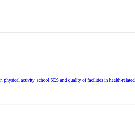
, physical activity, school SES and quality of facilities in health-related