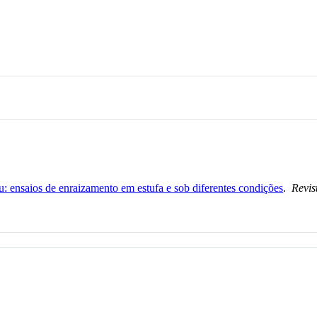
au: ensaios de enraizamento em estufa e sob diferentes condições
.
Revis