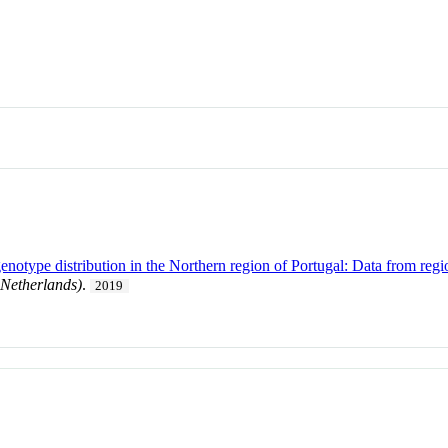
otype distribution in the Northern region of Portugal: Data from regi
 Netherlands)
.
2019