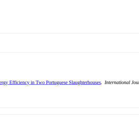
rgy Efficiency in Two Portuguese Slaughterhouses
.
International Jo