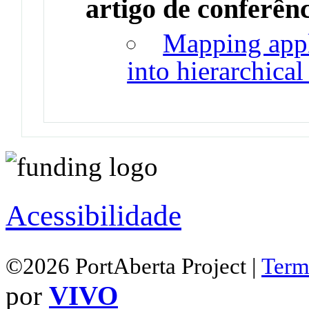
artigo de conferên
Mapping appl
into hierarchica
Acessibilidade
©2026 PortAberta Project |
Term
por
VIVO