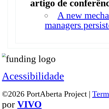
artigo de conferên
A new mechan
managers persis
Acessibilidade
©2026 PortAberta Project |
Term
por
VIVO