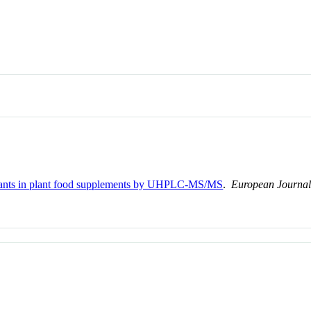
erants in plant food supplements by UHPLC-MS/MS
.
European Journal