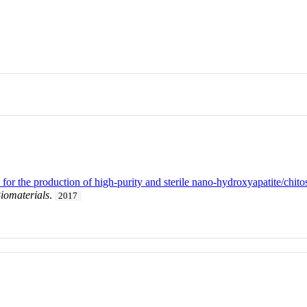
 for the production of high-purity and sterile nano-hydroxyapatite/chito
Biomaterials
.
2017