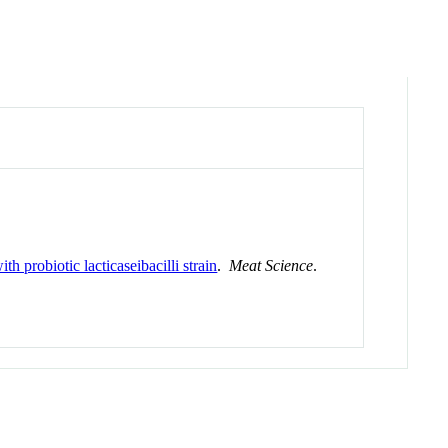
h probiotic lacticaseibacilli strain
.
Meat Science
.