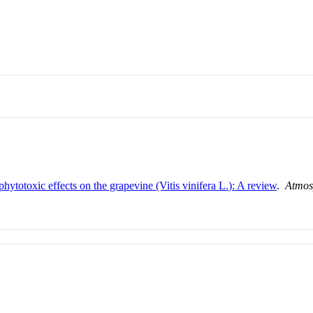
ytotoxic effects on the grapevine (Vitis vinifera L.): A review
.
Atmos