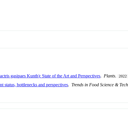
ctris gasipaes Kunth): State of the Art and Perspectives
.
Plants
.
2022
t status, bottlenecks and perspectives
.
Trends in Food Science & Tec