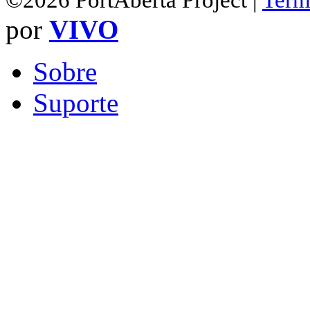
©2026 PortAberta Project |
Term
por
VIVO
Sobre
Suporte