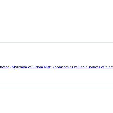
caba (Myrciaria cauliflora Mart.) pomaces as valuable sources of funct