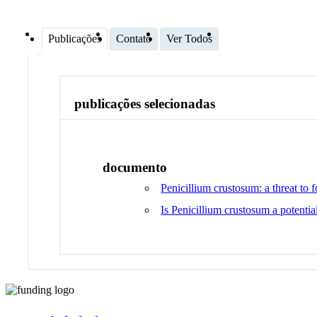
Publicações
Contato
Ver Todos
publicações selecionadas
documento
Penicillium crustosum: a threat to 
Is Penicillium crustosum a potenti