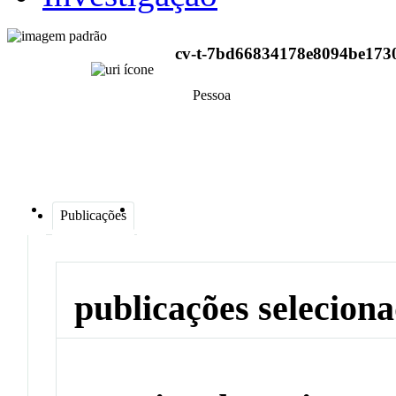
cv-t-7bd66834178e8094be173
Pessoa
Publicações
publicações selecion