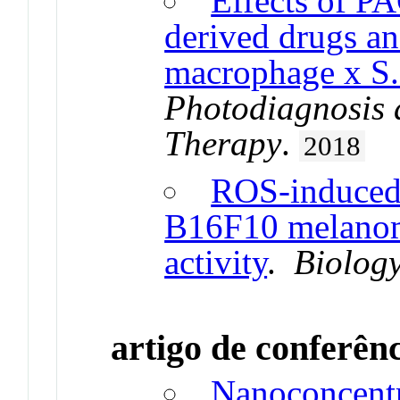
Effects of P
derived drugs an
macrophage x S. 
Photodiagnosis
Therapy
.
2018
ROS-induced
B16F10 melanoma
activity
.
Biology
artigo de conferên
Nanoconcentr