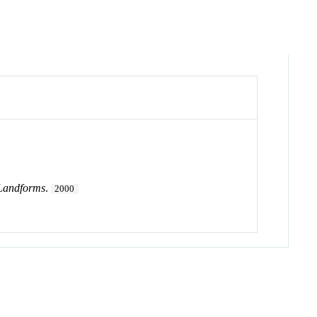
 Landforms
.
2000