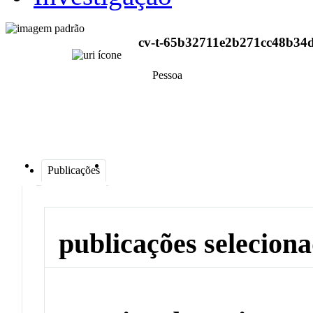
cv-t-65b32711e2b271cc48b34
Pessoa
Publicações
publicações selecion