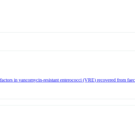
e factors in vancomycin-resistant enterococci (VRE) recovered from fae