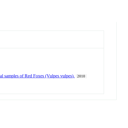
cal samples of Red Foxes (Vulpes vulpes).
2010