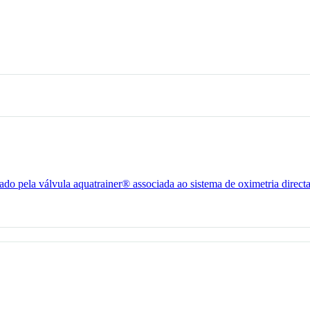
o pela válvula aquatrainer® associada ao sistema de oximetria direct