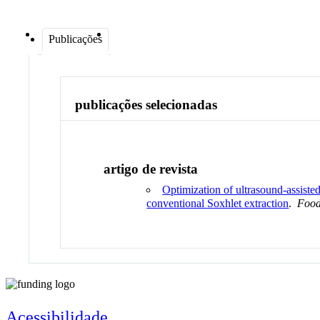
Publicações
publicações selecionadas
artigo de revista
Optimization of ultrasound-assiste
conventional Soxhlet extraction
.
Food
Acessibilidade