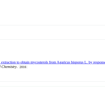
d extraction to obtain mycosterols from Agaricus bisporus L. by respo
 Chemistry
.
2016