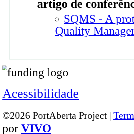
artigo de conferên
SQMS - A proto
Quality Manage
Acessibilidade
©2026 PortAberta Project |
Term
por
VIVO