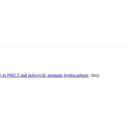
ure to PM2.5 and polycyclic aromatic hydrocarbons
2016