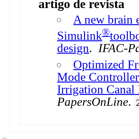
artigo de revista
A new brain 
®
Simulink
toolb
design
.
IFAC-P
Optimized Fr
Mode Controller
Irrigation Canal
PapersOnLine
.