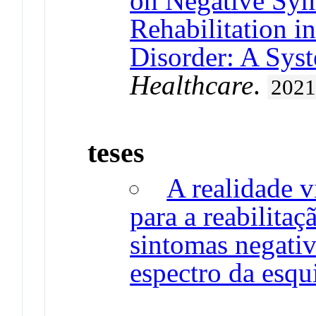
on Negative Sy
Rehabilitation i
Disorder: A Sys
Healthcare
.
202
teses
A realidade v
para a reabilitaç
sintomas negati
espectro da esqu